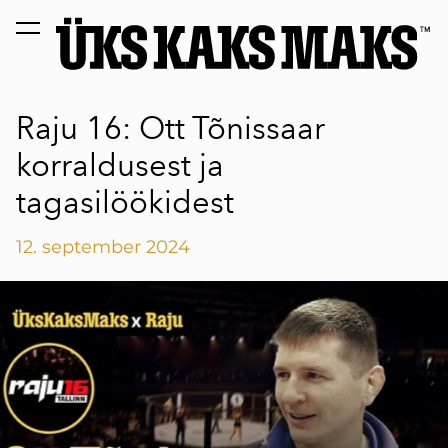
lisati ostukorvi.
Vaata ostukorvi
Raju 16: Ott Tõnissaar
korraldusest ja
tagasilöökidest
12. september 2024