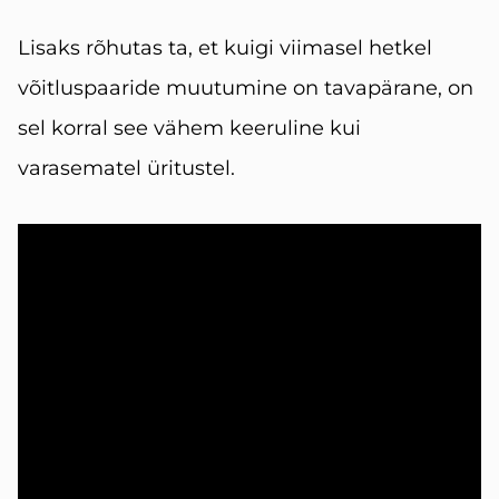
Lisaks rõhutas ta, et kuigi viimasel hetkel
võitluspaaride muutumine on tavapärane, on
sel korral see vähem keeruline kui
varasematel üritustel.