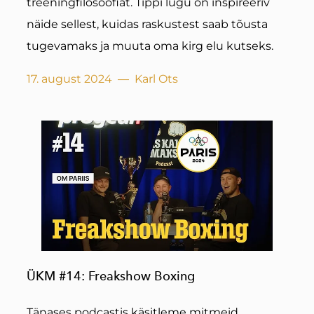
treeningfilosoofiat. Tippi lugu on inspireeriv
näide sellest, kuidas raskustest saab tõusta
tugevamaks ja muuta oma kirg elu kutseks.
17. august 2024
—
Karl Ots
ÜKM #14: Freakshow Boxing
Tänases podcastis käsitleme mitmeid