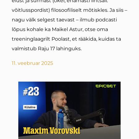
elust ja surmast (okei, enamasti lihtsalt
võitlusspordist) filosoofiliselt mõtiskles. Ja siis –
nagu välk selgest taevast – ilmub podcasti
lõpus kohale ka Maikel Astur, otse oma
treeninglaagrilt Poolast, et rääkida, kuidas ta
valmistub Raju 17 lahinguks.
11. veebruar 2025