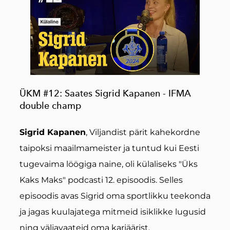
ÜKM #12: Saates Sigrid Kapanen - IFMA
double champ
Sigrid Kapanen
, Viljandist pärit kahekordne
taipoksi maailmameister ja tuntud kui Eesti
tugevaima löögiga naine, oli külaliseks "Üks
Kaks Maks" podcasti 12. episoodis. Selles
episoodis avas Sigrid oma sportlikku teekonda
ja jagas kuulajatega mitmeid isiklikke lugusid
ning väljavaateid oma karjäärist.