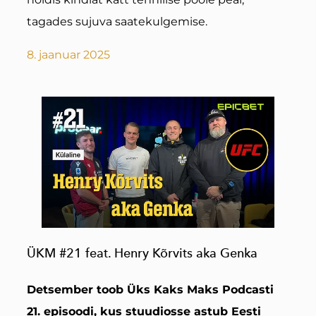
tagades sujuva saatekulgemise.
8. jaanuar 2025
ÜKM #21 feat. Henry Kõrvits aka Genka
Detsember toob Üks Kaks Maks Podcasti
21. episoodi, kus stuudiosse astub Eesti