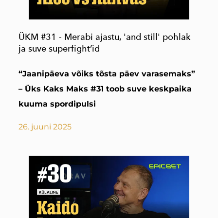
ÜKM #31 - Merabi ajastu, 'and still' pohlak
ja suve super­fight’id
“Jaanipäeva võiks tõsta päev varasemaks”
– Üks Kaks Maks #31 toob suve keskpaika
kuuma spordipulsi
26. juuni 2025