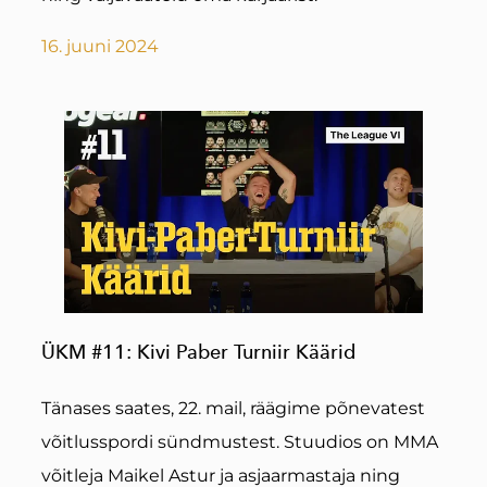
16. juuni 2024
ÜKM #11: Kivi Paber Turniir Käärid
Tänases saates, 22. mail, räägime põnevatest
võitlusspordi sündmustest. Stuudios on MMA
võitleja Maikel Astur ja asjaarmastaja ning