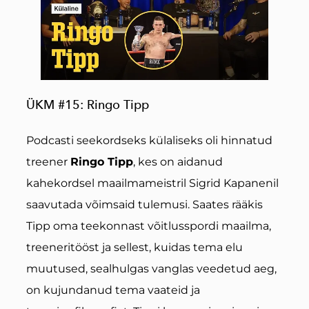
ÜKM #15: Ringo Tipp
Podcasti seekordseks külaliseks oli hinnatud
treener
Ringo Tipp
, kes on aidanud
kahekordsel maailmameistril Sigrid Kapanenil
saavutada võimsaid tulemusi. Saates rääkis
Tipp oma teekonnast võitlusspordi maailma,
treeneritööst ja sellest, kuidas tema elu
muutused, sealhulgas vanglas veedetud aeg,
on kujundanud tema vaateid ja