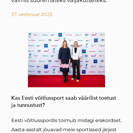
valmis suuremateks väljakutseteks.
27. veebruar 2025
Kas Eesti võitlussport saab väärilist toetust
ja tunnustust?
Eesti võitlusspordis toimub midagi erakordset.
Aasta-aastalt jõuavad meie sportlased järjest