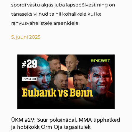
spordi vastu algas juba lapsepõlvest ning on
tänaseks viinud ta nii kohalikele kui ka
rahvusvahelistele areenidele.
5. juuni 2025
ÜKM #29: Suur poksinädal, MMA tipphetked
ja hobikokk Orm Oja tagasitulek