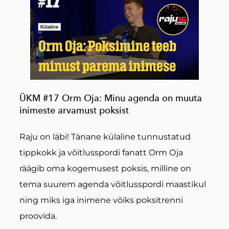
ÜKM #17 Orm Oja: Minu agenda on muuta
inimeste arvamust poksist
Raju on läbi! Tänane külaline tunnustatud
tippkokk ja võitlusspordi fanatt Orm Oja
räägib oma kogemusest poksis, milline on
tema suurem agenda võitlusspordi maastikul
ning miks iga inimene võiks poksitrenni
proovida.