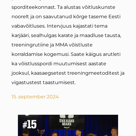
sporditeekonnast. Ta alustas võitluskunste
noorelt ja on saavutanud kõrge taseme Eesti
vabavõitluses. Intervjuus kajastati tema
karjääri, sealhulgas karate ja maadluse tausta,
treeningrutiine ja MMA võistluste
korraldamise kogemusi. Saate käigus arutleti
ka võistlusspordi muutumisest aastate
jooksul, kaasaegsetest treeningmeetoditest ja
vigastustest taastumisest.
15. september 2024