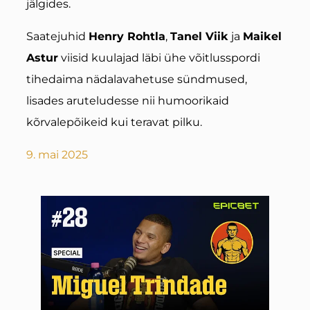
jälgides.
Saatejuhid
Henry Rohtla
,
Tanel Viik
ja
Maikel
Astur
viisid kuulajad läbi ühe võitlusspordi
tihedaima nädalavahetuse sündmused,
lisades aruteludesse nii humoorikaid
kõrvalepõikeid kui teravat pilku.
9. mai 2025