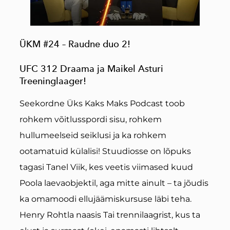
ÜKM #24 – Raudne duo 2!
UFC 312 Draama ja Maikel Asturi
Treeninglaager!
Seekordne Üks Kaks Maks Podcast toob
rohkem võitlusspordi sisu, rohkem
hullumeelseid seiklusi ja ka rohkem
ootamatuid külalisi! Stuudiosse on lõpuks
tagasi Tanel Viik, kes veetis viimased kuud
Poola laevaobjektil, aga mitte ainult – ta jõudis
ka omamoodi ellujäämiskursuse läbi teha.
Henry Rohtla naasis Tai trennilaagrist, kus ta