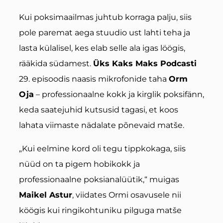
Kui poksimaailmas juhtub korraga palju, siis
pole paremat aega stuudio ust lahti teha ja
lasta külalisel, kes elab selle ala igas löögis,
rääkida südamest.
Üks Kaks Maks Podcasti
29. episoodis naasis mikrofonide taha
Orm
Oja
– professionaalne kokk ja kirglik poksifänn,
keda saatejuhid kutsusid tagasi, et koos
lahata viimaste nädalate põnevaid matše.
„Kui eelmine kord oli tegu tippkokaga, siis
nüüd on ta pigem hobikokk ja
professionaalne poksianalüütik,“ muigas
Maikel Astur
, viidates Ormi osavusele nii
köögis kui ringikohtuniku pilguga matše