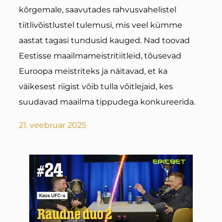
kõrgemale, saavutades rahvusvahelistel
tiitlivõistlustel tulemusi, mis veel kümme
aastat tagasi tundusid kauged. Nad toovad
Eestisse maailmameistritiitleid, tõusevad
Euroopa meistriteks ja näitavad, et ka
väikesest riigist võib tulla võitlejaid, kes
suudavad maailma tippudega konkureerida.
21. veebruar 2025