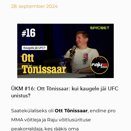
28. september 2024
ÜKM #16: Ott Tõnissaar: kui kaugele jäi UFC
unistus?
Saatekülaliseks oli
Ott Tõnissaar
, endine pro
MMA võitleja ja Raju võitlusürituse
peakorraldaja, kes rääkis oma