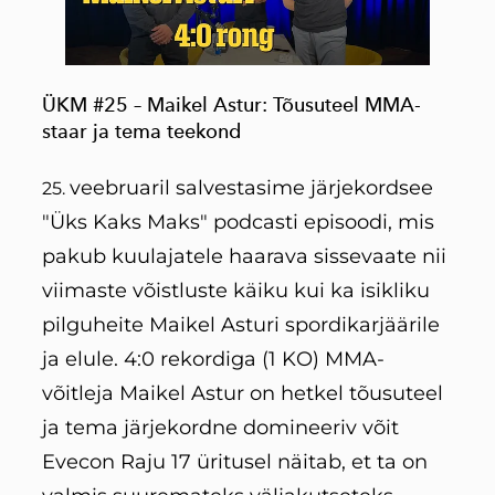
ÜKM #25 – Maikel Astur: Tõusuteel MMA-
staar ja tema teekond
veebruaril salvestasime järjekordsee
25.
"Üks Kaks Maks" podcasti episoodi, mis
pakub kuulajatele haarava sissevaate nii
viimaste võistluste käiku kui ka isikliku
pilguheite Maikel Asturi spordikarjäärile
ja elule. 4:0 rekordiga (1 KO) MMA-
võitleja Maikel Astur on hetkel tõusuteel
ja tema järjekordne domineeriv võit
Evecon Raju 17 üritusel näitab, et ta on