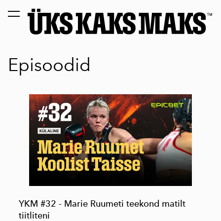
lisati ostukorvi.
Vaata ostukorvi
Episoodid
YKM #32 - Marie Ruumeti teekond matilt
tiitliteni