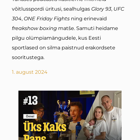
võitlusspordi üritusi, sealhulgas
Glory 93
,
UFC
304
,
ONE Friday Fights
ning erinevaid
freakshow boxing
matše. Samuti heidame
pilgu olümpiamängudele, kus Eesti
sportlased on silma paistnud erakordsete
sooritustega.
1. august 2024