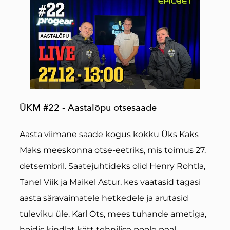
ÜKM #22 - Aastalõpu otsesaade
Aasta viimane saade kogus kokku Üks Kaks
Maks meeskonna otse-eetriks, mis toimus 27.
detsembril. Saatejuhtideks olid Henry Rohtla,
Tanel Viik ja Maikel Astur, kes vaatasid tagasi
aasta säravaimatele hetkedele ja arutasid
tuleviku üle. Karl Ots, mees tuhande ametiga,
hoidis kindlat kätt tehnilise poole peal,