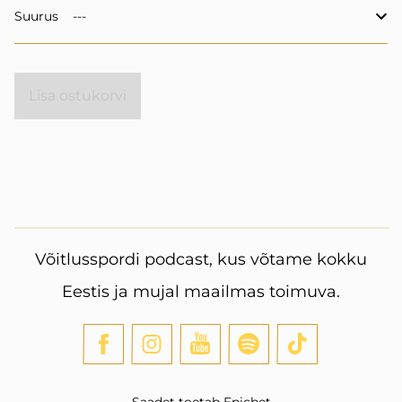
Suurus
Lisa ostukorvi
Võitlusspordi podcast, kus võtame kokku
Eestis ja mujal
maailmas toimuva.
Saadet toetab Epicbet