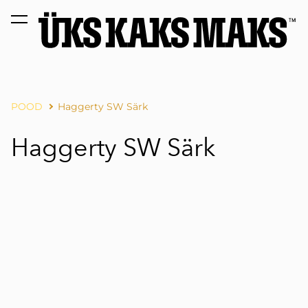
lisati ostukorvi.
Vaata ostukorvi
POOD
Haggerty SW Särk
Haggerty SW Särk
1 / 2